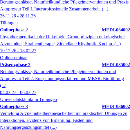
Beratungsanlässe, Naturheilkundliche Pflegeinterventionen und Praxis
Akupressur Teil I. Interprofessionelle Zusammenarbeit. (...)
26.11.26 - 28.11.26
Tübingen
Onlinephase 2
MEDI-034002
Phytotherapeutika in der Onkologie, Grundprinzipien onkologischer
Arzneimittel, Strahlentherapie, Zirkadiane Rhythmik, Kneipp, (...)
10.12.26 - 18.02.27
Onlineseminar
Präsenzphase 2
MEDI-035002
Beratungsanlässe, Naturheilkundliche Pflegeinterventionen und
Akupressur Teil 2. Entspannungsverfahren und MBSR. Einführung
(...)
04.03.27 - 06.03.27
Universitätsklinikum Tübingen
Onlinephase 3
MEDI-036002
Vertiefung Arzneimitteltherapiesicherheit mit praktischen Übungen zu
Interaktionen. Evidenz von Ernährung, Fasten und
Nahrungsergänzungsmittel (...)