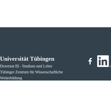
Universität Tübingen
Dezernat III - Studium und Lehre
Tübinger Zentrum für Wissenschaftliche
Weiterbildung
Fax.: +49 7071-294259
wissenschaftliche-weiterbildung@uni-tuebingen.de
http://www.uni-tuebingen.de/weiterbildung
Lage & Routenplaner