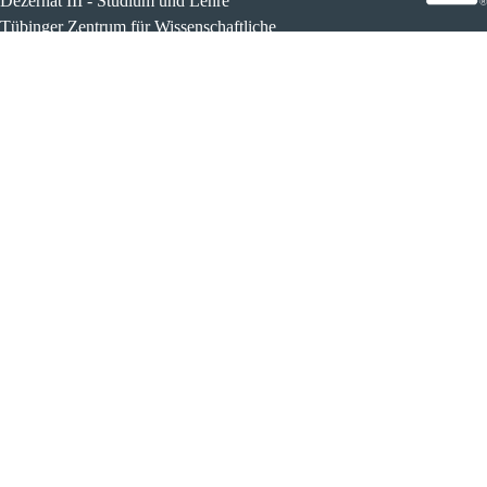
Dezernat III - Studium und Lehre
Tübinger Zentrum für Wissenschaftliche
Weiterbildung
Fax.: +49 7071-294259
wissenschaftliche-weiterbildung@uni-tuebingen.de
http://www.uni-tuebingen.de/weiterbildung
Lage & Routenplaner
Impressum
Entgeltordnung
Datenschutz
Widerrufsbelehrung
Widerruf erklären